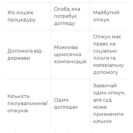
Особа, яка
Хто ініціює
Майбутній
потребує
процедуру
опікун
догляду
Опікун має
право на
Можлива
Допомога від
соціальні
щомісячна
держави
пільги та
компенсація
матеріальну
допомогу
Зазвичай
один опікун,
Кількість
Один
але суд
піклувальників/
доглядач
може
опікунів
призначити
кількох