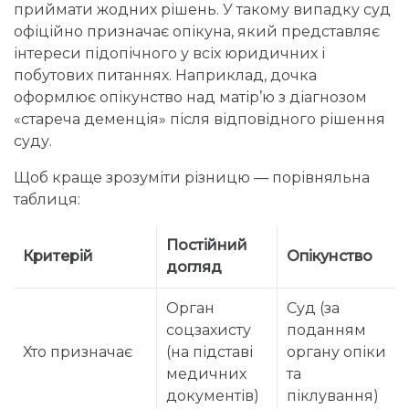
приймати жодних рішень. У такому випадку суд
офіційно призначає опікуна, який представляє
інтереси підопічного у всіх юридичних і
побутових питаннях. Наприклад, дочка
оформлює опікунство над матір’ю з діагнозом
«стареча деменція» після відповідного рішення
суду.
Щоб краще зрозуміти різницю — порівняльна
таблиця:
Постійний
Критерій
Опікунство
догляд
Орган
Суд (за
соцзахисту
поданням
Хто призначає
(на підставі
органу опіки
медичних
та
документів)
піклування)