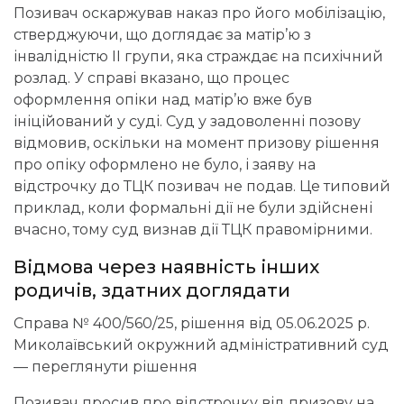
Позивач оскаржував наказ про його мобілізацію,
стверджуючи, що доглядає за матір’ю з
інвалідністю II групи, яка страждає на психічний
розлад. У справі вказано, що процес
оформлення опіки над матір’ю вже був
ініційований у суді. Суд у задоволенні позову
відмовив, оскільки на момент призову рішення
про опіку оформлено не було, і заяву на
відстрочку до ТЦК позивач не подав. Це типовий
приклад, коли формальні дії не були здійснені
вчасно, тому суд визнав дії ТЦК правомірними.
Відмова через наявність інших
родичів, здатних доглядати
Справа № 400/560/25, рішення від 05.06.2025 р.
Миколаївський окружний адміністративний суд
—
переглянути рішення
Позивач просив про відстрочку від призову на