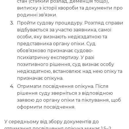
стан (стійкий розлад, деменція тощо),
виписку з історії хвороби та документи про
родинні зв’язки.
Пройти судову процедуру. Розгляд справи
відбувається за участю заявника, самої
особи, яку визнають недієздатною та
представника органу опіки. Суд
обов’язково призначає судово-
психіатричну експертизу. У разі
позитивного рішення, суд визнає особу
недієздатною, встановлює над нею опіку та
призначає опікуна.
Отримати посвідчення опікуна. Після
рішення суду зверніться з відповідною
заявою до органу опіки та піклування, щоб
оформити посвідчення.
У середньому від збору документів до
отримання посвідчення опікуна минає 1,5–2