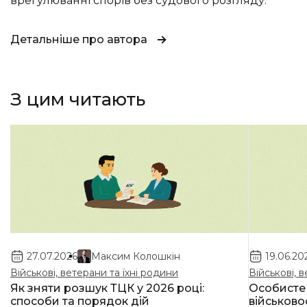
врегулюванні спорів без судового розгляду.
Детальніше про автора
З цим читають
27.07.2026
Максим Колошкін
19.06.20
Військові, ветерани та їхні родини
Військові, 
Як зняти розшук ТЦК у 2026 році:
Особисте
способи та порядок дій
військово