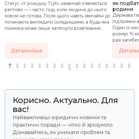
як подбат
Статус «У розшуку ТЦК» зазвичай з’являється
родини
раптово — і часто тоді, коли людина до нього
Держава пе
зовсім не готова. Після цього навіть звичайні дії
підтримки в
починають виглядати складнішими, а будь-яка
Один із ни
помилка може лише затягнути розв’язання
розмірі 15 
проблеми.
разі загибел
Детальніше
Деталь
Корисно. Актуально. Для
вас!
Найважливіші юридичні новини та
практичні поради — чітко й зрозуміло.
Дізнавайтесь, як уникати проблем та