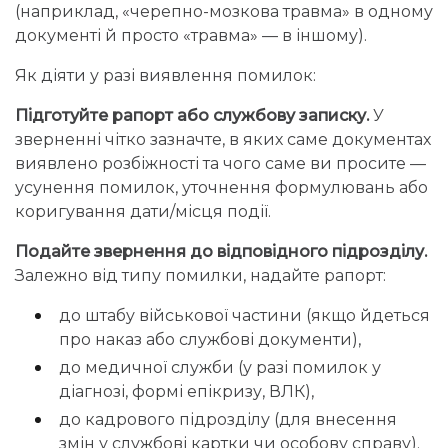
(наприклад, «черепно-мозкова травма» в одному
документі й просто «травма» — в іншому).
Як діяти у разі виявлення помилок:
Підготуйте рапорт або службову записку.
У
зверненні чітко зазначте, в яких саме документах
виявлено розбіжності та чого саме ви просите —
усунення помилок, уточнення формулювань або
коригування дати/місця події.
Подайте звернення до відповідного підрозділу.
Залежно від типу помилки, надайте рапорт:
до штабу військової частини (якщо йдеться
про наказ або службові документи),
до медичної служби (у разі помилок у
діагнозі, формі епікризу, ВЛК),
до кадрового підрозділу (для внесення
змін у службові картки чи особову справу).