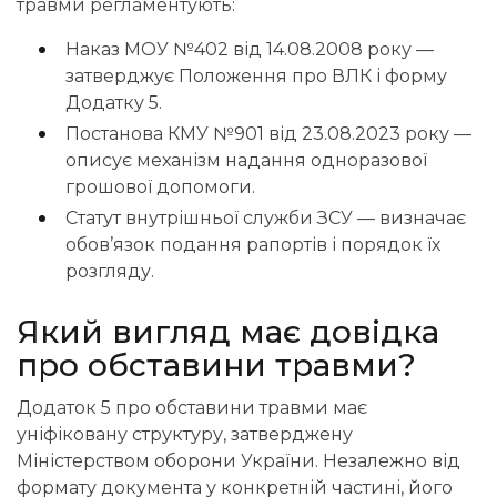
травми регламентують:
Наказ МОУ №402 від 14.08.2008 року
—
затверджує Положення про ВЛК і форму
Додатку 5.
Постанова КМУ №901 від 23.08.2023 року
—
описує механізм надання одноразової
грошової допомоги.
Статут внутрішньої служби ЗСУ
— визначає
обов’язок подання рапортів і порядок їх
розгляду.
Який
вигляд має довідка
про обставини травми?
Додаток 5 про обставини травми має
уніфіковану структуру, затверджену
Міністерством оборони України. Незалежно від
формату документа у конкретній частині, його