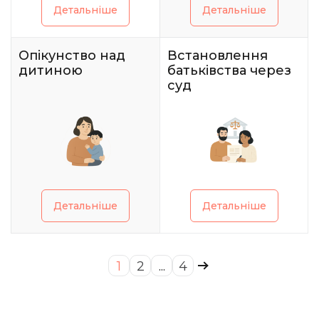
Детальніше
Детальніше
Опікунство над
Встановлення
дитиною
батьківства через
суд
Детальніше
Детальніше
1
2
...
4