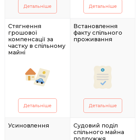
Детальніше
Детальніше
Стягнення
Встановлення
грошової
факту спільного
компенсації за
проживання
частку в спільному
майні
Детальніше
Детальніше
Усиновлення
Судовий поділ
спільного майна
подружжя