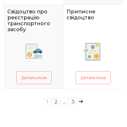
Свідоцтво про
Приписне
реєстрацію
свідоцтво
транспортного
засобу
Детальніше
Детальніше
1
2
...
3