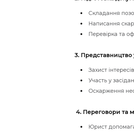
Складання позов
Написання скарг
Перевірка та о
3. Представництво у
Захист інтересів
Участь у засідан
Оскарження нес
4. Переговори та м
Юрист допомага