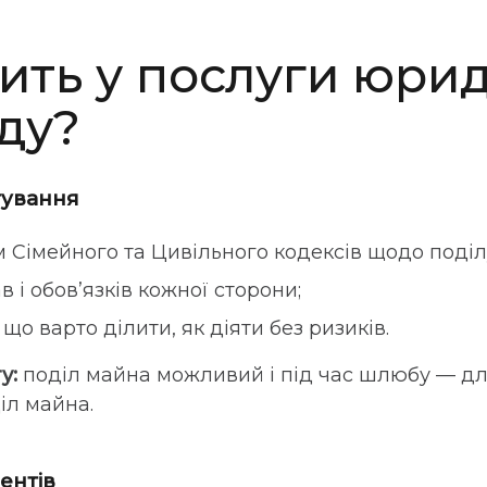
ить у послуги юри
ду?
тування
 Сімейного та Цивільного кодексів щодо поділ
 і обов’язків кожної сторони;
 що варто ділити, як діяти без ризиків.
у:
поділ майна можливий і під час шлюбу — дл
діл майна
.
ентів