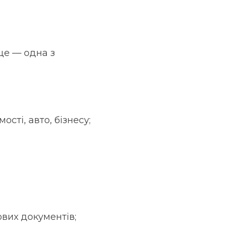
це — одна з
сті, авто, бізнесу;
вих документів;