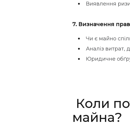
Виявлення ризик
7. Визначення прав
Чи є майно спі
Аналіз витрат,
Юридичне обґру
Коли по
майна?