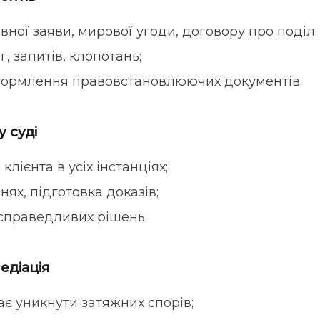
ної заяви, мирової угоди, договору про поділ;
, запитів, клопотань;
формлення правовстановлюючих документів.
 суді
 клієнта в усіх інстанціях;
нях, підготовка доказів;
праведливих рішень.
едіація
є уникнути затяжних спорів;