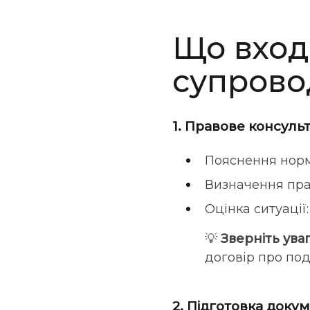
Що вход
супрово
1. Правове консуль
Пояснення норм
Визначення прав
Оцінка ситуації:
💡
Зверніть уваг
договір про по
2. Підготовка докум