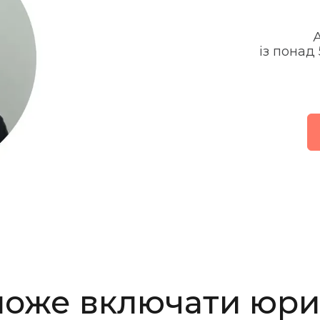
А
із понад
оже включати юр