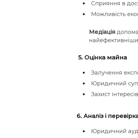
Сприяння в дося
Можливість екон
Медіація
допомаг
найефективніших
5. Оцінка майна
Залучення експе
Юридичний супр
Захист інтересі
6. Аналіз і перевір
Юридичний аудит