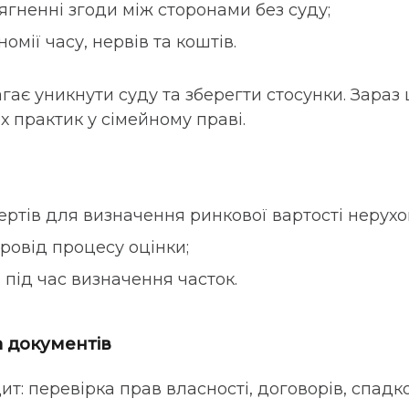
гненні згоди між сторонами без суду;
омії часу, нервів та коштів.
ає уникнути суду та зберегти стосунки. Зараз 
 практик у сімейному праві.
ртів для визначення ринкової вартості нерухомо
овід процесу оцінки;
в під час визначення часток.
ка документів
: перевірка прав власності, договорів, спадко