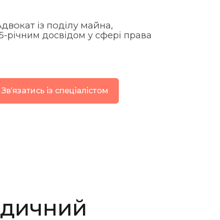
двокат із поділу майна,
 5-річним досвідом у сфері права
Звʼязатись із спеціалістом
идичний