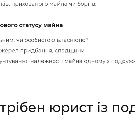
ів, прихованого майна чи боргів.
ового статусу майна
льним, чи особистою власністю?
 джерел придбання, спадщини;
нтування належності майна одному з подруж
трібен юрист із по