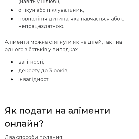
(навіть у шлюбі),
опікун або піклувальник,
повнолітня дитина, яка навчається або є
непрацездатною.
Аліменти можна стягнути як на дітей, так і на
одного з батьків у випадках:
вагітності,
декрету до 3 років,
інвалідності.
Як подати на аліменти
онлайн?
Два способи подання: