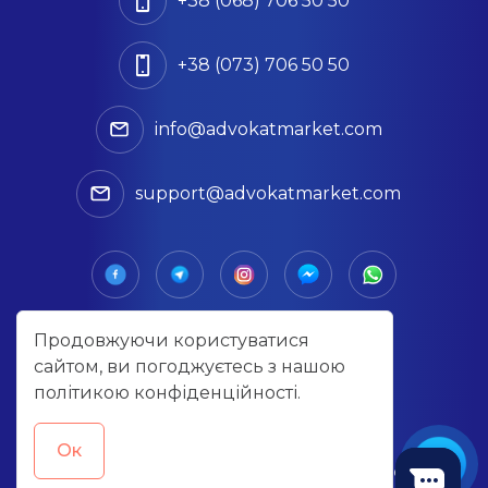
+38 (068) 706 50 50
+38 (073) 706 50 50
info@advokatmarket.com
support@advokatmarket.com
Продовжуючи користуватися
сайтом, ви погоджуєтесь з нашою
політикою конфіденційності
.
Політика конфіденційності
Договір публічної оферти
Oк
© 2026 Advokat Market | Всі права захищені