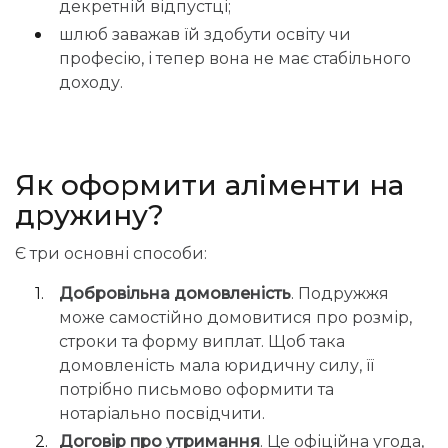
декретній відпустці;
шлюб заважав їй здобути освіту чи
професію, і тепер вона не має стабільного
доходу.
Як оформити аліменти на
дружину?
Є три основні способи:
Добровільна домовленість
. Подружжя
може самостійно домовитися про розмір,
строки та форму виплат. Щоб така
домовленість мала юридичну силу, її
потрібно письмово оформити та
нотаріально посвідчити.
Договір про утримання
. Це офіційна угода,