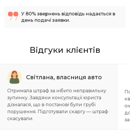
У 80% звернень відповідь надається в
день подачі заявки.
Відгуки клієнтів
Світлана, власниця авто
Отримала штраф за нібито неправильну
По
зупинку. Завдяки консультації юриста
кв
дізналася, що в постанові були грубі
он
порушення. Підготували скаргу — штраф
до
скасували.
за