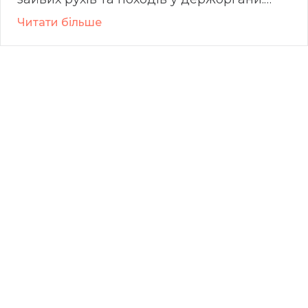
Молодці! Рекомендую 💪
Читати більше