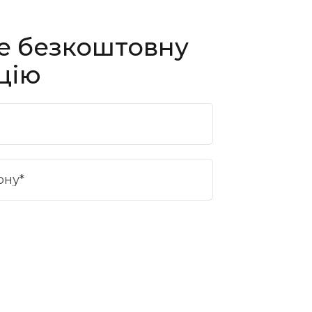
е безкоштовну
цію
ону*