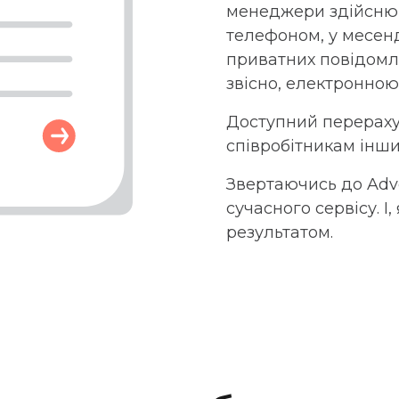
менеджери здійснюю
телефоном, у месенд
приватних повідомле
звісно, електронно
Доступний перераху
співробітникам інши
Звертаючись до Advo
сучасного сервісу. І
результатом.