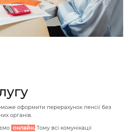
лугу
оможе оформити перерахунок пенсії без
их органів.
аємо
онлайн.
Тому всі комунікації