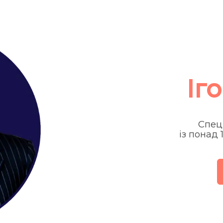
Іг
Спец
із понад 