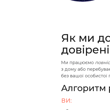
Як ми д
довірені
Ми працюємо
повні
з дому або перебува
без вашої особистої 
Алгоритм 
ВИ: