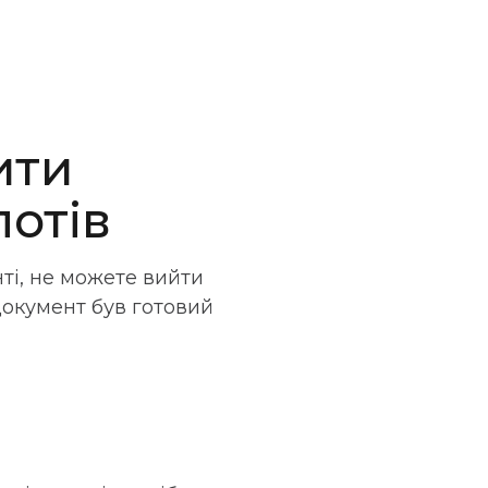
ити
потів
ті, не можете вийти
документ був готовий