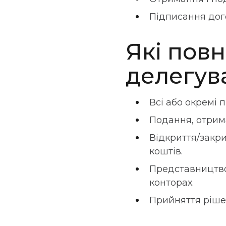
Підписання дого
Які пов
делегув
Всі або окремі 
Подання, отрима
Відкриття/закри
коштів.
Представництво 
конторах.
Прийняття рішен