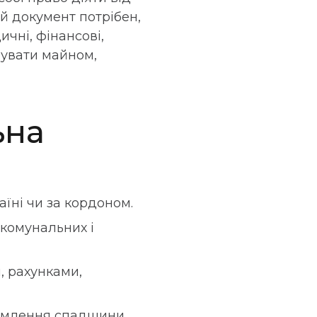
й документ потрібен,
чні, фінансові,
рувати майном,
ьна
їні чи за кордоном.
 комунальних і
, рахунками,
ормлення спадщини.