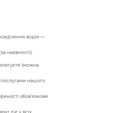
освідчення водія —
за наявності).
делегуєте (можна
 послугами нашого
іреності обов’язкове
ент діє у всіх