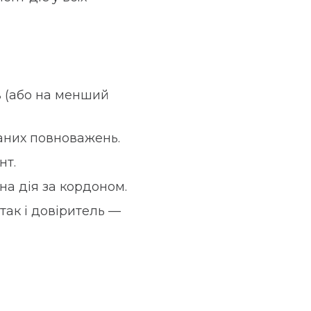
в (або на менший
ваних повноважень.
нт.
а дія за кордоном.
 так і довіритель —