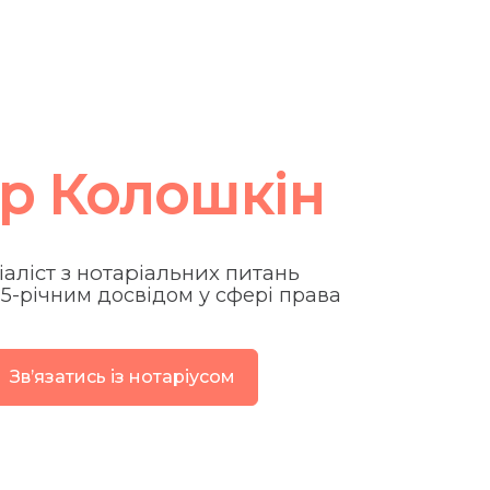
ор Колошкін
іаліст з нотаріальних питань
15-річним досвідом у сфері права
Звʼязатись із нотаріусом