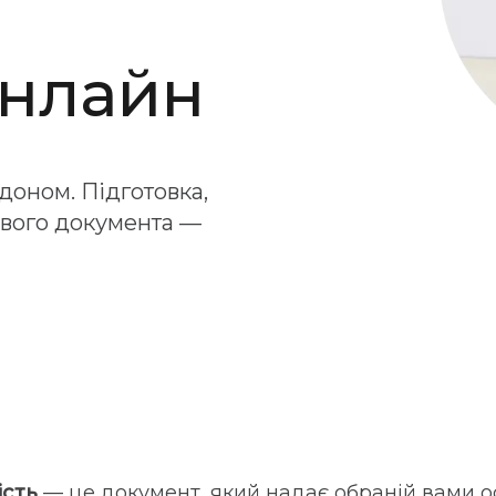
онлайн
доном. Підготовка,
ового документа —
ість
— це документ, який надає обраній вами ос