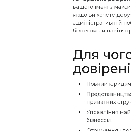
вашого імені з макс
якщо ви хочете дору
адміністративні й по
бізнесом чи навіть п
Для чог
довірені
Повний юридичн
Представництво 
приватних струк
Управління май
бізнесом.
Отримання і под