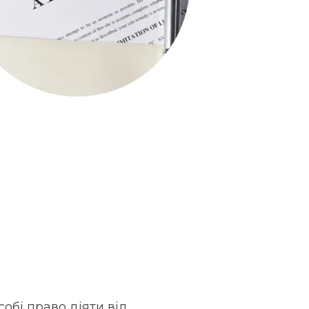
обі право діяти від