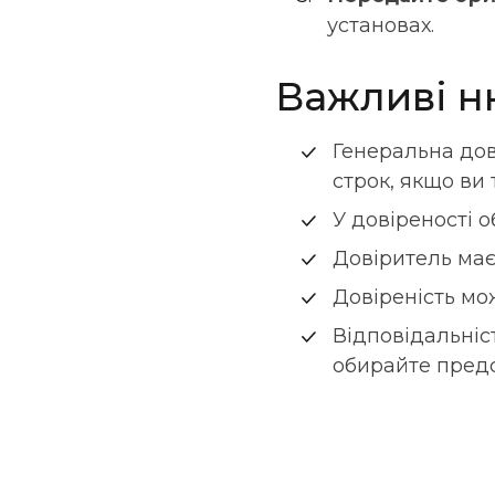
установах.
Важливі н
Генеральна дов
строк, якщо ви 
У довіреності 
Довіритель має
Довіреність мо
Відповідальніст
обирайте предс