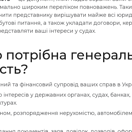
имально широким переліком повноважень. Таки
чити представнику вирішувати майже всі юриди
бутові питання, а також укладати договори, ке
редставляти ваші інтереси у судах.
о потрібна генерал
сть?
ий та фінансовий супровід ваших справ в Укра
інтересів у державних органах, судах, банках,
турах.
ном, розпорядження нерухомістю, автомобілем
ання документів, заяв, довідок, дозволів, оф