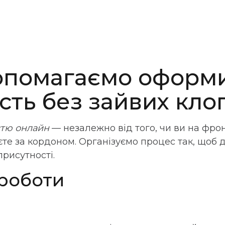
опомагаємо оформ
сть без зайвих кло
стю онлайн
— незалежно від того, чи ви на фрон
єте за кордоном. Організуємо процес так, щоб 
присутності.
роботи