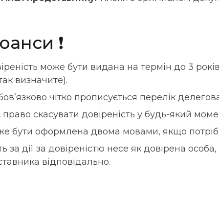
юанси ❗
іреність може бути видана на термін до 3 рокі
так визначите).
обов’язково чітко прописується перелік делего
 право скасувати довіреність у будь-який моме
же бути оформлена двома мовами, якщо потрібн
ь за дії за довіреністю несе як довірена особа,
тавника відповідально.