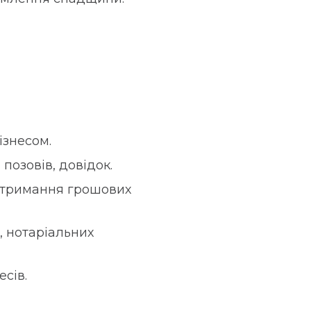
ізнесом.
позовів, довідок.
 отримання грошових
, нотаріальних
сів.