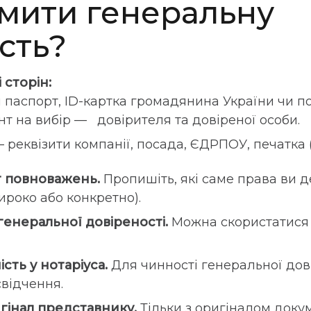
мити генеральну
сть?
 сторін:
паспорт, ID-картка громадянина України чи п
т на вибір — довірителя та довіреної особи.
 реквізити компанії, посада, ЄДРПОУ, печатка (
г повноважень.
Пропишіть, які саме права ви 
роко або конкретно).
 генеральної довіреності.
Можна скористатися
ість у нотаріуса.
Для чинності генеральної дов
відчення.
гінал представнику.
Тільки з оригіналом докум