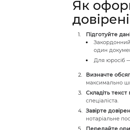
Як офор
довірені
Підготуйте дані
Закордонний 
один докумен
Для юросіб —
Визначте обся
максимально ши
Складіть текст
спеціаліста.
Завірте довірен
нотаріальне пос
Передайте ори