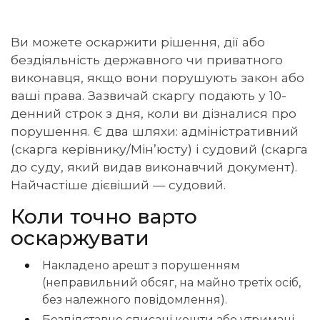
Ви можете оскаржити рішення, дії або
бездіяльність державного чи приватного
виконавця, якщо вони порушують закон або
ваші права. Зазвичай скаргу подають у 10-
денний строк з дня, коли ви дізналися про
порушення. Є два шляхи: адміністративний
(скарга керівнику/Мін’юсту) і судовий (скарга
до суду, який видав виконавчий документ).
Найчастіше дієвіший — судовий.
Коли точно варто
оскаржувати
Накладено арешт з порушенням
(неправильний обсяг, на майно третіх осіб,
без належного повідомлення).
Безпідставно списані кошти або утримані