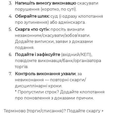
Напишіть вимогу виконавцю
скасувати
порушення (коротко, по суті).
Обирайте шлях:
суд (і одразу клопотання
про зупинення) або адмінскарга.
Скарга «по суті»:
просіть визнати
незаконним/скасувати/зобов’язати.
Додайте виписки, заяви з доказами
подання.
Подайте і зафіксуйте
(вхідний/КЕП),
повідомте виконавця/банк/організатора
торгів.
Контроль виконання ухвали
; за
невиконання — повторні скарги/
дисциплінарні кроки.
* Пропустили строк? Додайте клопотання
про поновлення з доказами причин.
Терміново (торги/списання)? Подайте скаргу +