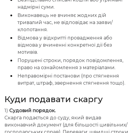
надмірні суми.
Виконавець не вчиняє жодних дій
тривалий час, не відповідає на заяви/
клопотання.
Відмова у відкритті провадження або
відмова у вчиненні конкретної дії без
мотивів.
Порушені строки, порядок повідомлення,
право на ознайомлення з матеріалами.
Неправомірні постанови (про стягнення
витрат, штраф, звернення стягнення тощо).
Куди подавати скаргу
1)
Судовий порядок.
Скарга подається до суду, який видав
виконавчий документ (для більшості цивільних/
господарських справ). Переваги: швидші строки